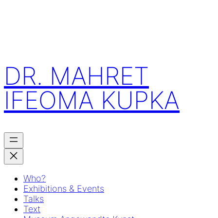
Skip
to
content
DR. MAHRET
IFEOMA KUPKA
Who?
Exhibitions & Events
Talks
Text