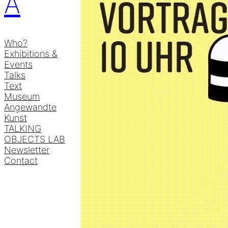
A
Who?
Exhibitions &
Events
Talks
Text
Museum
Angewandte
Kunst
TALKING
OBJECTS LAB
Newsletter
Contact